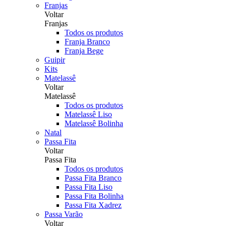
Franjas
Voltar
Franjas
Todos os produtos
Franja Branco
Franja Bege
Guipir
Kits
Matelassê
Voltar
Matelassê
Todos os produtos
Matelassê Liso
Matelassê Bolinha
Natal
Passa Fita
Voltar
Passa Fita
Todos os produtos
Passa Fita Branco
Passa Fita Liso
Passa Fita Bolinha
Passa Fita Xadrez
Passa Varão
Voltar