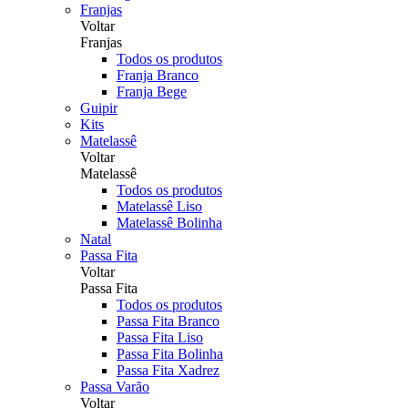
Franjas
Voltar
Franjas
Todos os produtos
Franja Branco
Franja Bege
Guipir
Kits
Matelassê
Voltar
Matelassê
Todos os produtos
Matelassê Liso
Matelassê Bolinha
Natal
Passa Fita
Voltar
Passa Fita
Todos os produtos
Passa Fita Branco
Passa Fita Liso
Passa Fita Bolinha
Passa Fita Xadrez
Passa Varão
Voltar