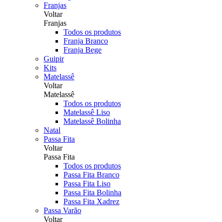
Franjas
Voltar
Franjas
Todos os produtos
Franja Branco
Franja Bege
Guipir
Kits
Matelassê
Voltar
Matelassê
Todos os produtos
Matelassê Liso
Matelassê Bolinha
Natal
Passa Fita
Voltar
Passa Fita
Todos os produtos
Passa Fita Branco
Passa Fita Liso
Passa Fita Bolinha
Passa Fita Xadrez
Passa Varão
Voltar