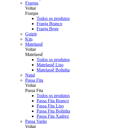
Franjas
Voltar
Franjas
Todos os produtos
Franja Branco
Franja Bege
Guipir
Kits
Matelassê
Voltar
Matelassê
Todos os produtos
Matelassê Liso
Matelassê Bolinha
Natal
Passa Fita
Voltar
Passa Fita
Todos os produtos
Passa Fita Branco
Passa Fita Liso
Passa Fita Bolinha
Passa Fita Xadrez
Passa Varão
Voltar