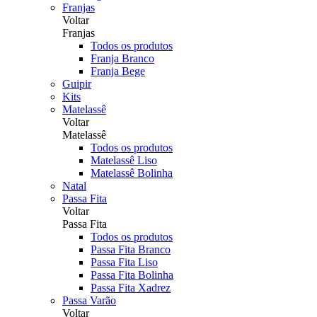
Franjas
Voltar
Franjas
Todos os produtos
Franja Branco
Franja Bege
Guipir
Kits
Matelassê
Voltar
Matelassê
Todos os produtos
Matelassê Liso
Matelassê Bolinha
Natal
Passa Fita
Voltar
Passa Fita
Todos os produtos
Passa Fita Branco
Passa Fita Liso
Passa Fita Bolinha
Passa Fita Xadrez
Passa Varão
Voltar