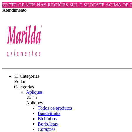
FRETE GRÁTIS NAS REGIÕES SUL E SUDESTE ACIMA DE R$
Atendimento:
Categorias
Voltar
Categorias
Apliques
Voltar
Apliques
Todos os produtos
Bandeirinha
Bichinhos
Borboletas
Corações