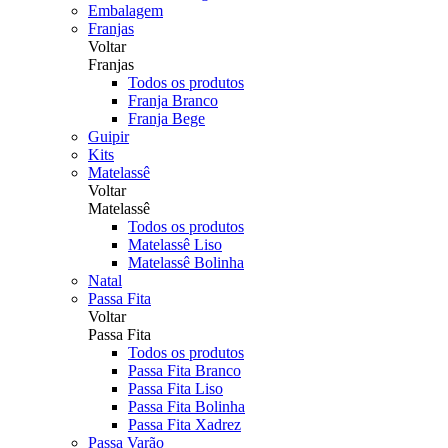
Embalagem
Franjas
Voltar
Franjas
Todos os produtos
Franja Branco
Franja Bege
Guipir
Kits
Matelassê
Voltar
Matelassê
Todos os produtos
Matelassê Liso
Matelassê Bolinha
Natal
Passa Fita
Voltar
Passa Fita
Todos os produtos
Passa Fita Branco
Passa Fita Liso
Passa Fita Bolinha
Passa Fita Xadrez
Passa Varão