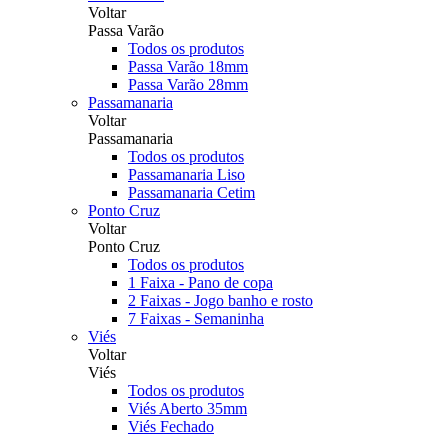
Voltar
Passa Varão
Todos os produtos
Passa Varão 18mm
Passa Varão 28mm
Passamanaria
Voltar
Passamanaria
Todos os produtos
Passamanaria Liso
Passamanaria Cetim
Ponto Cruz
Voltar
Ponto Cruz
Todos os produtos
1 Faixa - Pano de copa
2 Faixas - Jogo banho e rosto
7 Faixas - Semaninha
Viés
Voltar
Viés
Todos os produtos
Viés Aberto 35mm
Viés Fechado